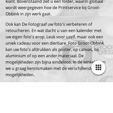
klant. Bovenstaand ziet u een folder, waarin globaal
wordt weergegeven hoe de Printservice bij Groot-
Obbink in zijn werk gaat.
Ook kan De Fotograaf uw foto's verbeteren of
retoucheren. En wat dacht u van een kalender met
uw eigen foto's erop. Leuk voor uzelf, maar ook een
uniek cadeau voor een dierbare. Foto Groot-Obbink
kan uw foto's afdrukken als poster, op canvas, op
aluminium of op een ander materiaal. De
mogelijkheden zijn bijna eindeloos. In de winkel laten
we u graag kennismaken met de verschillende
mogelijkheden.
Digitaal Fotoboek
Een digitaal fotoboek of fotoalbum is een prachtig
aandenken aan een bijzondere gebeurtenis. Hoe
mooi is het om je vakantiefoto's in een digitaal